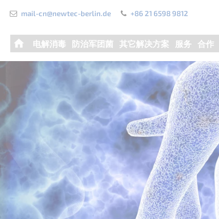
mail-cn@newtec-berlin.de
+86 21 6598 9812
Skip
电解消毒
防治军团菌
其它解决方案
服务
合作
navigation