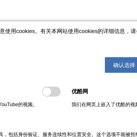
用cookies。有关本网站使用cookies的详细信息，
满足欧共体杀生物剂标准
newtec方案符合欧盟法规(EU)
供业主/经营者按照该法规的要求，
确认选择
其他更危险的消毒杀菌剂，通过使
氯酸钠来替代。否则，雇主/经
剂发生意外事故。
优酷网
了解更多
uTube的视频。
我们在网页上嵌入了优酷的视
根据德国燃气与水协会工作指导w557
具，包括身份验证、服务连续性和位置安全。这个选项不能被拒