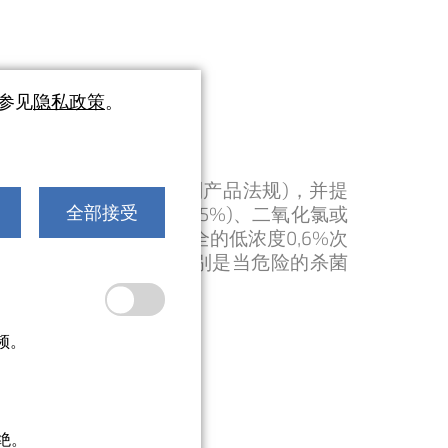
请参见
隐私政策
。
第528/2012号(生物杀灭剂产品法规)，并提
将高浓度次氯酸钠(6-15%)、二氧化氯或
全部接受
用蓝盒也就是使用更安全的低浓度0,6%次
营者将承担个人责任，特别是当危险的杀菌
频。
第7.1节:
绝。