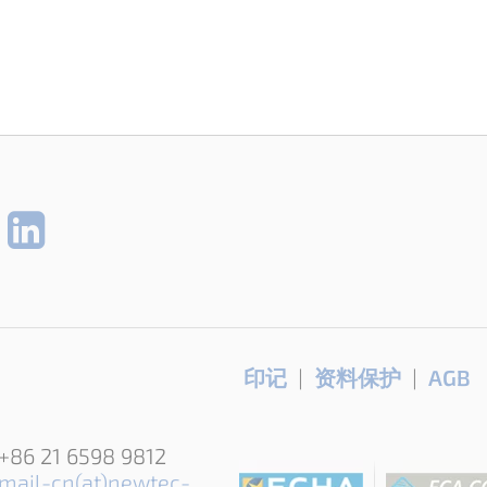
Skip
印记
资料保护
AGB
navigation
+86 21 6598 9812
mail-cn(at)newtec-