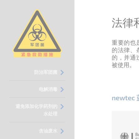
法律
重要的也
的法律、
的，并通
被使用。
Skip
防治军团菌
navigation
电解消毒
newt
避免添加化学药剂的
水处理
含油废水