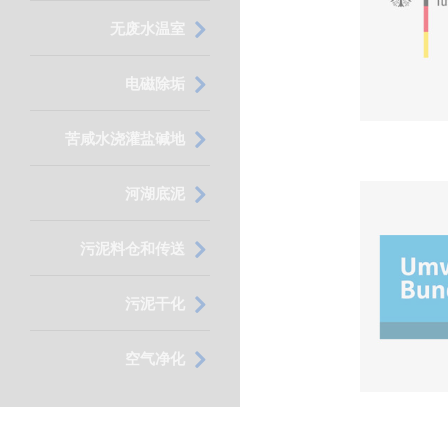
无废水温室
电磁除垢
苦咸水浇灌盐碱地
河湖底泥
污泥料仓和传送
污泥干化
空气净化