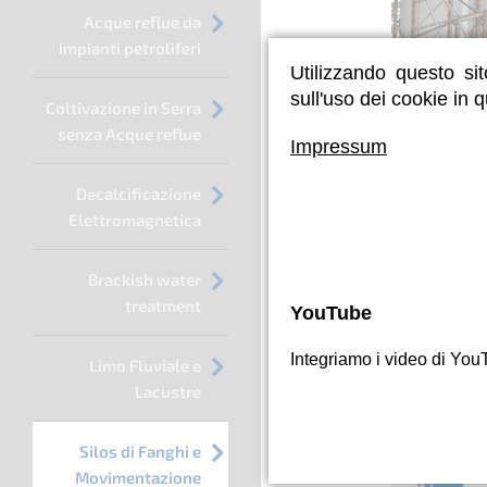
Acque reflue da
impianti petroliferi
Utilizzando questo sit
sull'uso dei cookie in 
Coltivazione in Serra
Silos con tel
senza Acque reflue
Germania
Impressum
Decalcificazione
Elettromagnetica
Trasportat
Brackish water
treatment
YouTube
Soprattut
trasportat
Integriamo i video di You
Limo Fluviale e
Lacustre
Silos di Fanghi e
Movimentazione