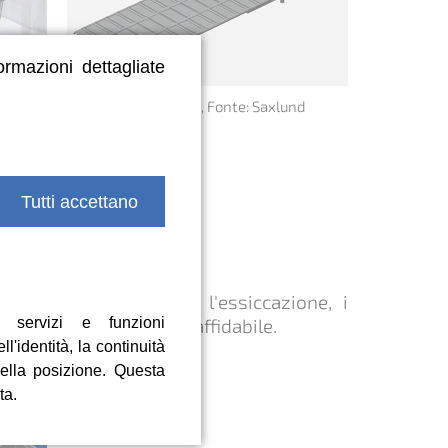
ormazioni dettagliate
 silo,
Pavimento a Spinta , Fonte: Saxlund
Germania
Tutti accettano
ficili:
o la disidratazione e l'essiccazione, i
 servizi e funzioni
ocesso di trasporto più affidabile.
ell'identità, la continuità
della posizione. Questa
ta.