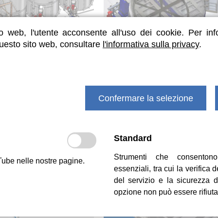
o web, l'utente acconsente all'uso dei cookie. Per inf
questo sito web, consultare
l'informativa sulla privacy
.
aio scorrevole, Fonte: Saxlund
Struttura scorrevole sul fondo di un
Fonte: Saxlund Germania
Confermare la selezione
ori a catena a depressione per mezzi di trasporto dif
Standard
to per i fanghi di depurazione duri e collosi dop
Strumenti che consentono
ori a catena robusti e placcati in acciaio offrono il pr
Tube nelle nostre pagine.
essenziali, tra cui la verifica d
del servizio e la sicurezza 
opzione non può essere rifiuta