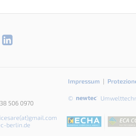
Salta
Impressum
Protezione
la
navigazione
©
Umwelttech
338 506 0970
icesare(at)gmail.com
c-berlin.de