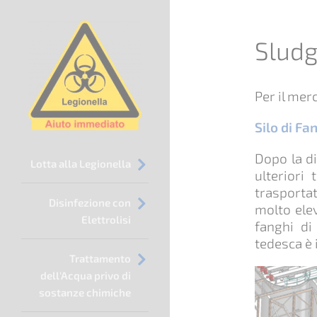
Sludg
Per il mer
Silo di Fa
Salta
Dopo la d
Lotta alla Legionella
ulteriori
la
trasporta
navigazione
Disinfezione con
molto elev
Elettrolisi
fanghi di
tedesca è 
Trattamento
dell'Acqua privo di
sostanze chimiche