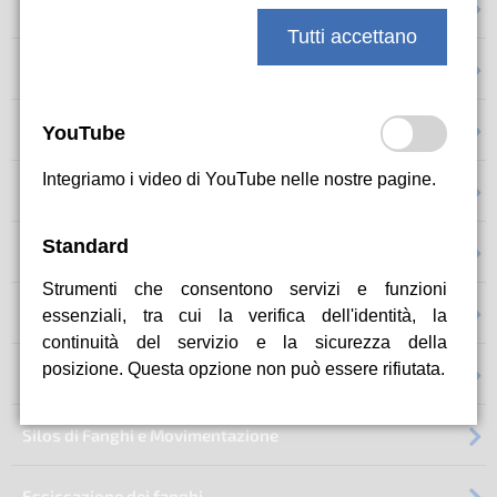
navigazione
Disinfezione con Elettrolisi
Tutti accettano
Trattamento dell'Acqua privo di sostanze chimiche
Acque reflue da impianti petroliferi
YouTube
Integriamo i video di YouTube nelle nostre pagine.
Coltivazione in Serra senza Acque reflue
Standard
Decalcificazione Elettromagnetica
Strumenti che consentono servizi e funzioni
Brackish water treatment
essenziali, tra cui la verifica dell'identità, la
continuità del servizio e la sicurezza della
posizione. Questa opzione non può essere rifiutata.
Limo Fluviale e Lacustre
Silos di Fanghi e Movimentazione
Essiccazione dei fanghi