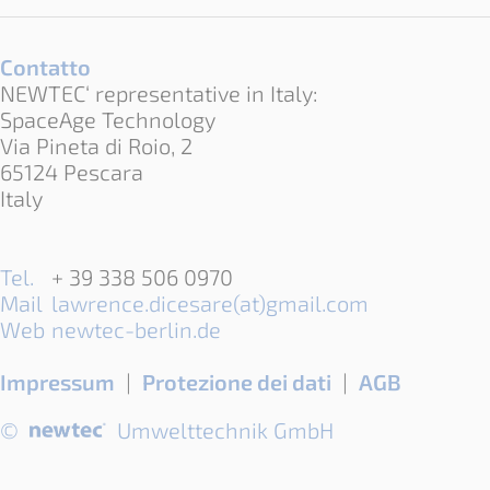
Contatto
NEWTEC‘ representative in Italy:
SpaceAge Technology
Via Pineta di Roio, 2
65124 Pescara
Italy
Tel.
+ 39 338 506 0970
Mail
lawrence.dicesare(at)gmail.com
Web
newtec-berlin.de
Salta
Impressum
Protezione dei dati
AGB
la
©
Umwelttechnik GmbH
navigazione