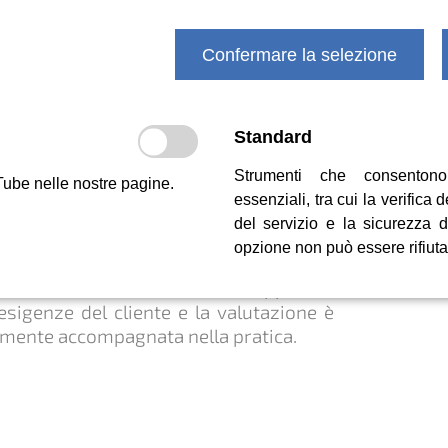
Confermare la selezione
e sviluppo
nveste continuamente in ricerca e
l fine di trovare soluzioni innovative e
Standard
rmio di risorse per la Legionella
 e dell'aria, nonché per la protezione e
Strumenti che consentono
Tube nelle nostre pagine.
ogico del suolo.
essenziali, tra cui la verifica d
del servizio e la sicurezza 
 a stretto contatto con le principali
opzione non può essere rifiuta
e istituti di ricerca. In molti Progetti, gli
pilota sono inizialmente sviluppati in
esigenze del cliente e la valutazione è
amente accompagnata nella pratica.