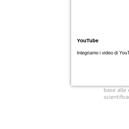
Ricerca 
Newtec i
sviluppo a
YouTube
di rispa
dell'Acqua
Integriamo i video di You
l'uso ecol
Lavoriamo
università 
impianti 
base alle 
scientific