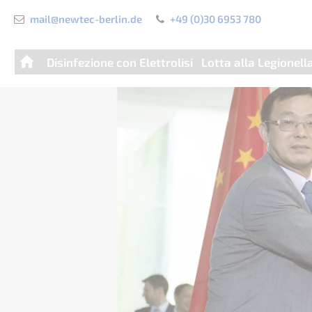
mail@newtec-berlin.de
+49 (0)30 6953 780
Salta
Disinfezione con Elettrolisi
Lotta alla Legionell
la
navigazione