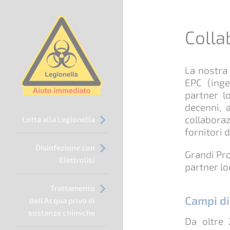
Colla
La nostra
EPC (inge
partner lo
decenni, 
Salta
collabora
Lotta alla Legionella
la
fornitori 
navigazione
Disinfezione con
Grandi Pro
Elettrolisi
partner loc
Trattamento
Campi di
dell'Acqua privo di
sostanze chimiche
Da oltre 