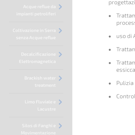
progettazi
Acque reflue da
impianti petroliferi
Trattam
process
Coltivazione in Serra
uso di
senza Acque reflue
Trattam
Decalcificazione
Elettromagnetica
Tratta
essicc
Brackish water
Pulizia
treatment
Contro
Limo Fluviale e
Lacustre
Silos di Fanghi e
Movimentazione