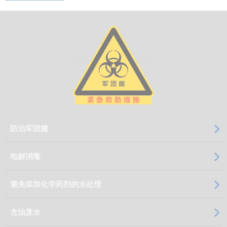
Skip
防治军团菌
navigation
电解消毒
避免添加化学药剂的水处理
含油废水