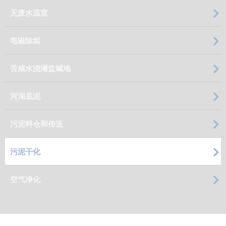
无废水温室
电磁除垢
苦咸水浇灌盐碱地
河湖底泥
污泥料仓和传送
污泥干化
空气净化