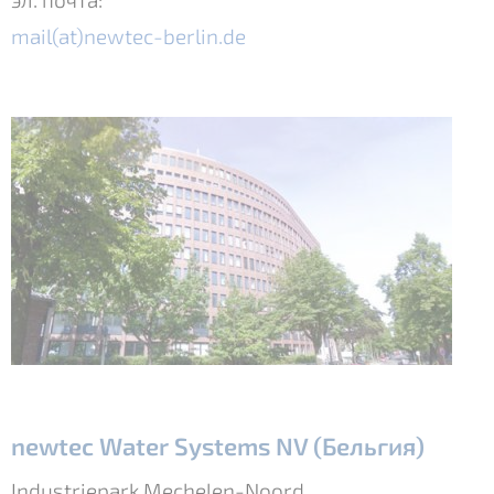
mail(at)newtec-berlin.de
newtec Water Systems NV (Бельгия)
Industriepark Mechelen-Noord