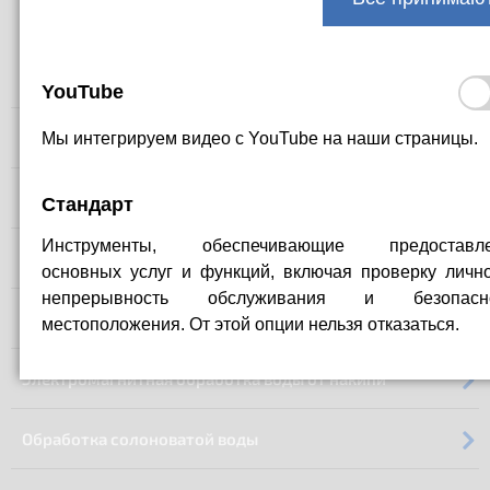
Пропустить
Борьба с легионеллой
YouTube
навигацию
Электролитическая дезинфекция
Мы интегрируем видео с YouTube на наши страницы.
Безреагентная водоподготовка
Стандарт
Инструменты, обеспечивающие предоставле
Сточные воды загрязнённые нефтепродуктами
основных услуг и функций, включая проверку лично
непрерывность обслуживания и безопасно
Теплица без сточных вод
местоположения. От этой опции нельзя отказаться.
Электромагнитная обработка воды от накипи
Обработка солоноватой воды